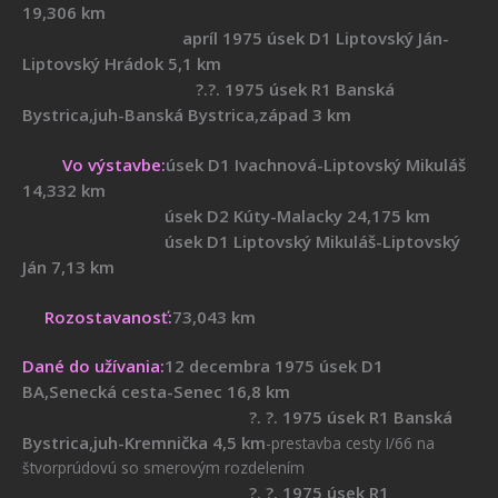
19,306 km
apríl 1975 úsek D1 Liptovský Ján-
Liptovský Hrádok 5,1 km
?.?. 1975 úsek R1 Banská
Bystrica,juh-Banská Bystrica,západ 3 km
Vo výstavbe:
úsek D1 Ivachnová-Liptovský Mikuláš
14,332 km
úsek D2 Kúty-Malacky 24,175 km
úsek D1 Liptovský Mikuláš-Liptovský
Ján 7,13 km
Rozostavanosť:
73,043 km
Dané do užívania:
12 decembra 1975 úsek D1
BA,Senecká cesta-Senec 16,8 km
?. ?. 1975 úsek R1 Banská
Bystrica,juh-Kremnička 4,5 km
-prestavba cesty I/66 na
štvorprúdovú so smerovým rozdelením
?. ?. 1975 úsek R1