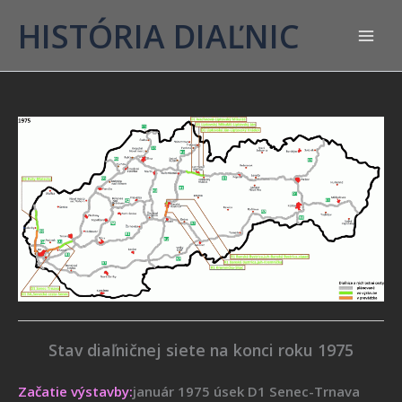
HISTÓRIA DIAĽNIC
Stav diaľničnej siete na konci roku 1975
Začatie výstavby:
január 1975 úsek D1 Senec-Trnava