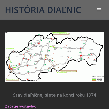
HISTÓRIA DIAĽNIC
Stav diaľničnej siete na konci roku 1974
Začatie výstavby: