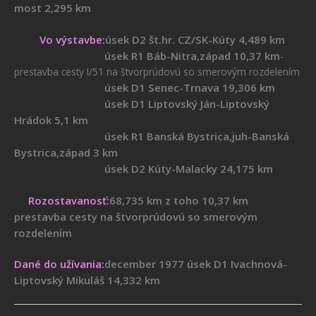
most 2,295 km
Vo výstavbe:
úsek D2 št.hr. CZ/SK-Kúty 4,489 km
úsek R1 Báb-Nitra,západ 10,37 km
-
prestavba cesty I/51 na štvorprúdovú so smerovým rozdelením
úsek D1 Senec-Trnava 19,306 km
úsek D1 Liptovský Ján-Liptovský
Hrádok 5,1 km
úsek R1 Banská Bystrica,juh-Banská
Bystrica,západ 3 km
úsek D2 Kúty-Malacky 24,175 km
Rozostavanosť:
68,735 km z toho 10,37 km
prestavba cesty na štvorprúdovú so smerovým
rozdelením
Dané do užívania:
december 1977 úsek D1 Ivachnová-
Liptovský Mikuláš 14,332 km