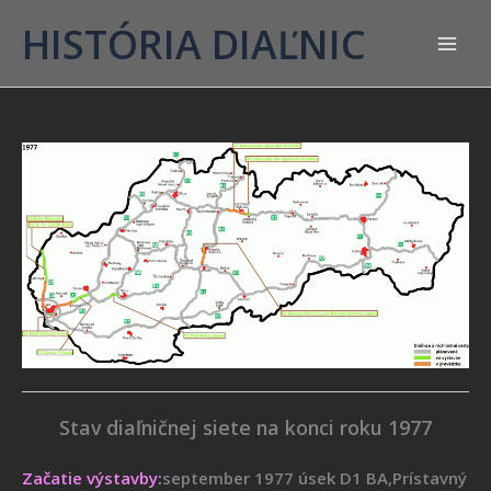
HISTÓRIA DIAĽNIC
Stav diaľničnej siete na konci roku 1977
Začatie výstavby:
september 1977 úsek D1 BA,Prístavný