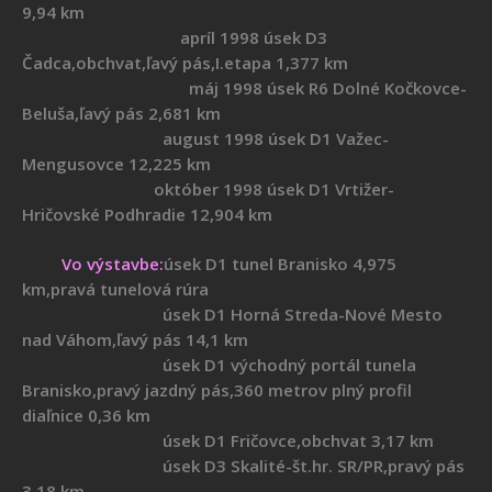
9,94 km
apríl 1998 úsek D3
Čadca,obchvat,ľavý pás,I.etapa 1,377 km
máj 1998 úsek R6 Dolné Kočkovce-
Beluša,ľavý pás 2,681 km
august 1998 úsek D1 Važec-
Mengusovce 12,225 km
október 1998 úsek D1 Vrtižer-
Hričovské Podhradie 12,904 km
Vo výstavbe:
úsek D1 tunel Branisko 4,975
km,pravá tunelová rúra
úsek D1 Horná Streda-Nové Mesto
nad Váhom,ľavý pás 14,1 km
úsek D1 východný portál tunela
Branisko,pravý jazdný pás,360 metrov plný profil
diaľnice 0,36 km
úsek D1 Fričovce,obchvat 3,17 km
úsek D3 Skalité-št.hr. SR/PR,pravý pás
3,18 km