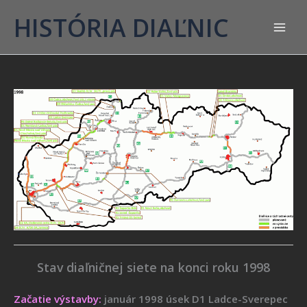
HISTÓRIA DIAĽNIC
Stav diaľničnej siete na konci roku 1998
Začatie výstavby:
január 1998 úsek D1 Ladce-Sverepec