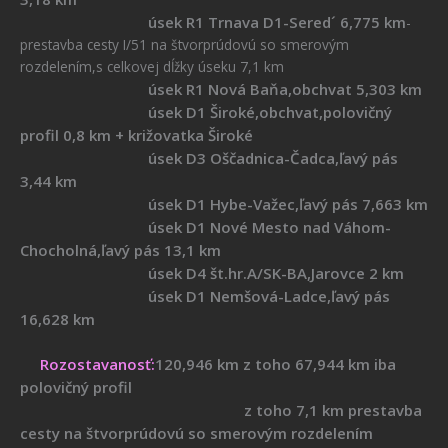
úsek R1 Trnava D1-Sered´ 6,775 km
-
prestavba cesty I/51 na štvorprúdovú so smerovým
rozdelením,s celkovej dĺžky úseku 7,1 km
úsek R1 Nová Baňa,obchvat 5,303 km
úsek D1 Široké,obchvat,polovičný
profil 0,8 km + križovatka Široké
úsek D3 Oščadnica-Čadca,ľavý pás
3,44 km
úsek D1 Hybe-Važec,ľavý pás 7,663 km
úsek D1 Nové Mesto nad Váhom-
Chocholná,ľavý pás 13,1 km
úsek D4 št.hr.A/SK-BA,Jarovce 2 km
úsek D1 Nemšová-Ladce,ľavý pás
16,628 km
Rozostavanosť:
120,946 km z toho 67,944 km iba
polovičný profil
z toho 7,1 km prestavba
cesty na štvorprúdovú so smerovým rozdelením