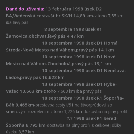
Dané do užívania:
13 februára 1998 úsek D2
BA,Viedenská cesta-št.hr.SK/H 14,89 km
-z toho 7,55 km
iba ľavý pás
8 septembra 1998 úsek R1
Žarnovica,obchvat,ľavý pás 4,47 km
10 septembra 1998 úsek D1 Horná
Streda-Nové Mesto nad Váhom,pravý pás 14,1km
10 septembra 1998 úsek D1 Nové
Mesto nad Váhom-Chocholná,pravý pás 13,1 km
10 septembra 1998 úsek D1 Nemšová-
Ladce,pravý pás 16,628 km
13 septembra 1998 úsek D1 Hybe-
Važec 10,663 km
-z toho 7,663 km iba pravý pás
18 septembra 1998 úsek R1 Šoporňa-
Báb 9,465km
-prestavba cesty I/51 na štvorprúdovú so
smerovým rozdelením z toho 1,726 km-dostavba na plný profil
?.?.1998 úsek R1 Sered-
Šoporňa 6,795 km
-dostavba na plný profil s celkovej dĺžky
úseku 8,57 km