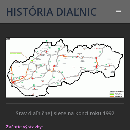
HISTÓRIA DIAĽNIC
Stav diaľničnej siete na konci roku 1992
Začatie výstavby: