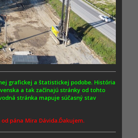
j grafickej a štatistickej podobe. História
ovenska a tak začínajú stránky od tohto
úvodná stránka mapuje súčasný stav
i od pána Mira Dávida.Ďakujem.