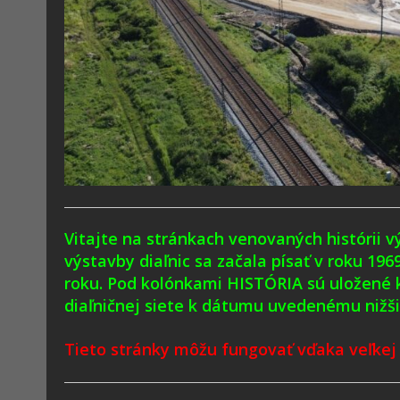
Vitajte na stránkach venovaných histórii v
výstavby diaľnic sa začala písať v roku 19
roku. Pod kolónkami HISTÓRIA sú uložené 
diaľničnej siete k dátumu uvedenému nižši
Tieto stránky môžu fungovať vďaka veľkej