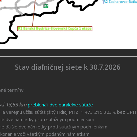
Stav diaľničnej siete k 30.7.2026
ené termíny
vá 13,53 km
prebiehali dve paralelne súťaže
la verejnú užšiu súťaž (žltý Fidic) PHZ 1 473 215 323 € bez DPH
ky proti súťažným podmienkam
ámietky proti súťažným podmienkam
 konanie voči všetkým podaným námietkam