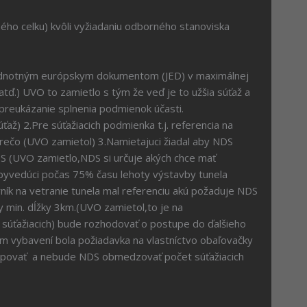
 kvôli vyžiadaniu odborného stanoviska
 jednotným európskym dokumentom (JED) v maximálnej
ď.) UVO to zamietlo s tým že veď je to užšia súťaž a
a preukázanie splnenia podmienok účasti.
ž) 2.Pre súťažiacich podmienka t.j. referencia na
rečo (UVO zamietol) 3.Namietajuci žiadal aby NDS
S (UVO zamietlo,NDS si určuje akých chce mať
vbyvedúci počas 75% času lehoty výstavby tunela
ník na vetranie tunela mal referenciu akú požaduje NDS
y min. dĺžky 3km.(UVO zamietol,to je na
e súťažiacich) bude rozhodovať o postupe do ďalšieho
m vybavení bola požiadavka na vlastníctvo obaľovačky
kupovať a nebude NDS obmedzovať počet súťažiacich