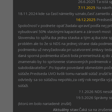
26.6.2025 Ta istá spoločnosť podala po
7.11.2025
Na návrh 
18.11.2024 kde sa časť námietky uznalo,časť zamietlo a
16.12.2025
Predseda
Spoločnosť v podnete opäť žiadala upraviť podľa nej prí
vybudovaní 50% vlastnými kapacitami a zároveň most d
Slovensku to spĺňa iba jedna stavba a tým aj iba ist
problém ale to že si NDS na jednej strane dala podmie
podmienku už nevyžadovala pri uzatvorení zmluvy teda 
daná sporná podmienka účasti bola premietnutá aj do zm
znamenalo by to sprísnenie stanovených podmienok v
subdodávateľov“ .Po lopate povedané obmedzím počet 
súťaže.Predseda UVO kvôli tomu nariadil súťaž zrušiť le
odvtedy sa so súťažou nepohlo,za celý rok neprišla výz
súťaži.
?.1.2026 NDS nesúhlasila z rozhodnutím 
19.5.2026 Správny súd zamietol odkladný ú
(ktorú im bolo nariadené zrušiť)
Aktuálny stav:
Čaká sa na zrušeni