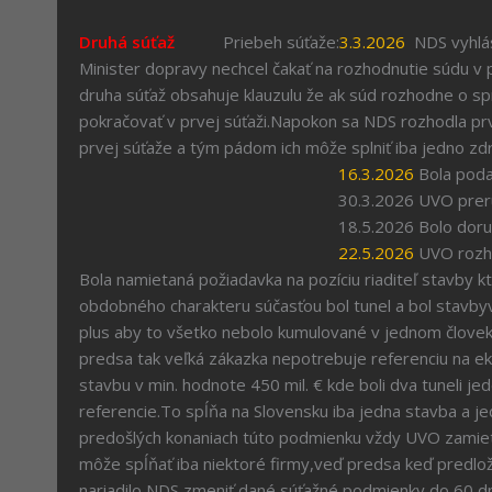
Druhá súťaž
Priebeh súťaže:
3.3.2026
NDS vyhlás
Minister dopravy nechcel čakať na rozhodnutie súdu v p
druha súťaž obsahuje klauzulu že ak súd rozhodne o s
pokračovať v prvej súťaži.Napokon sa NDS rozhodla prvú
prvej súťaže a tým pádom ich môže splniť iba jedno zdr
16.3.2026
Bola poda
30.3.2026 UVO prerušilo konanie o nám
18.5.2026 Bolo doručené odbo
22.5.2026
UVO rozho
Bola namietaná požiadavka na pozíciu riaditeľ stavby kt
obdobného charakteru súčasťou bol tunel a bol stavbyv
plus aby to všetko nebolo kumulované v jednom človeku
predsa tak veľká zákazka nepotrebuje referenciu na e
stavbu v min. hodnote 450 mil. € kde boli dva tuneli je
referencie.To spĺňa na Slovensku iba jedna stavba a j
predošlých konaniach túto podmienku vždy UVO zamietol
môže spĺňať iba niektoré firmy,veď predsa keď predlo
nariadilo NDS zmeniť dané súťažné podmienky