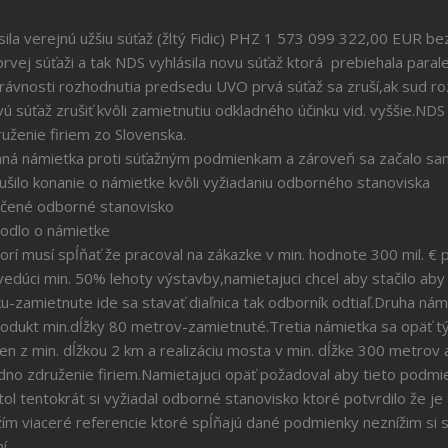
ila verejnú užšiu súťaž (žltý Fidic) PHZ 1 573 099 322,00 EUR b
rvej súťaži a tak NDS vyhlásila novu súťaž ktorá prebiehala paral
právnosti rozhodnutia predsedu UVO prvá súťaž sa zruší,ak sud r
 súťaž zrušiť kvôli zamietnutiu odkladného účinku vid. vyššie.ND
uženie firiem zo Slovenska.
ná námietka proti súťažným podmienkam a zároveň sa začalo s
ietke kvôli vyžiadaniu odborného stanoviska
rné stanovisko
dlo o námietke
orí musí spĺňať že pracoval na zákazke v min. hodnote 300 mil. € pr
edúci min. 50% lehoty výstavby,namietajuci chcel aby stačilo aby 
-zamietnute ide sa stavať diaľnica tak odborník odtiaľ.Druha nám
kodukt min.dĺžky 80 metrov-zamietnuté.Tretia námietka sa opäť t
den z min. dĺžkou 2 km a realizáciu mosta v min. dĺžke 300 metrov
edno združenie firiem.Namietajuci opäť požadoval aby tieto podmi
 tentokrát si vyžiadal odborné stanovisko ktoré potvrdilo že je 
žím viaceré referencie ktoré spĺňajú dané podmienky neznížim si
 do 60 dní.