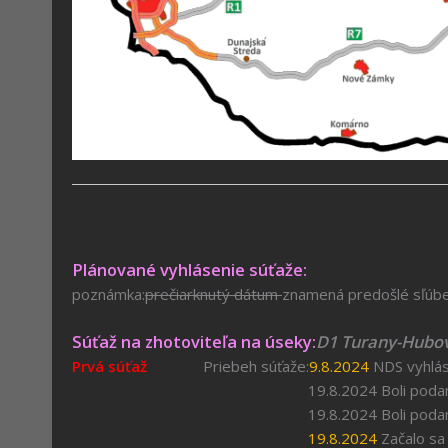
Plánované vyhlásenie súťaže:
poznámka:
prečiarknutý dátum
znamená predošlé sľúb
Súťaž na zhotoviteľa na úseky:
D1 Turany-Hubo
Prvá súťaž
Priebeh súťaže:
9.8.2024
NDS vyhlási
19.8.2024 Boli podané dve námiet
19.8.2024 Boli podané ďalšie dve n
19.8.2024
Začalo sa