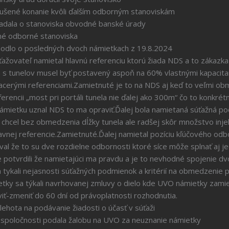
vôli ďalším odborným stanoviskám
viska obvodné banské úrady
odborné stanoviska
dlo o posledných dvoch námietkach z 19.8.2024
žovateľ namietal hlavnú referenciu ktorú žiada NDS a to zákazka 
n s tunelov musel byť postavený aspoň na 60% vlastnými kapacitam
iacerými referenciami.Zamietnuté je to na NDS aj keď to veľmi o
ferencii „most pri portáli tunela nie ďalej ako 300m“ čo to konkr
ámietku uznal NDS to ma opraviť.Ďalej bola namietaná súťažná po
i chcel bez obmedzenia dĺžky tunela ale radšej skôr množstvo inj
lavnej referencie.Zamietnuté.Ďalej namietal pozíciu kľúčového o
al že to su dve rozdielne odbornosti ktoré síce môže splnať aj
e potvrdili že namietajúci ma pravdu a je to nevhodné spojenie 
 tykali nejasnosti súťažných podmienok a kritérií na obmedzenie po
etky sa týkali navrhovanej zmluvy o dielo kde UVO námietky zamie
iť-zmeniť do 60 dní od právoplatnosti rozhodnutia.
anie žiadosti o účasť v súťaži
la žalobu na UVO za neuznanie námietky