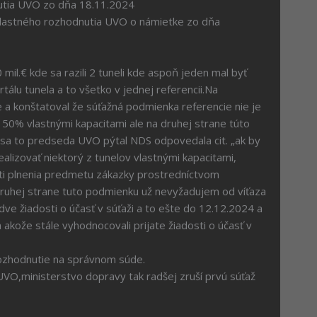
UVO zo dňa 18.11.2024
lastného rozhodnutia UVO o námietke zo dňa
mil.€ kde sa razili 2 tuneli kde aspoň jeden mal byť
lu tunela a to všetko v jednej referencii.Na
a konštatoval že súťažná podmienka referencie nie je
 50% vlastnými kapacitami ale na druhej strane túto
ď sa to predseda UVO pýtal NDS odpovedala cit. „ak by
alizovať niektorý z tunelov vlastnými kapacitami,
i plnenia predmetu zákazky prostredníctvom
ruhej strane tuto podmienku už nevyžadujem od víťaza
dve žiadosti o účasť v súťaži a to ešte do 12.12.2024 a
akože stále vyhodnocovali prijate žiadosti o účasť v
utie na správnom súde.
rstvo dopravy tak radšej zruší prvú súťaž