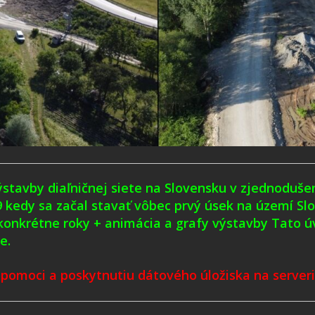
ýstavby diaľničnej siete na Slovensku v zjednodušene
69 kedy sa začal stavať vôbec prvý úsek na území Sl
konkrétne roky + animácia a grafy výstavby Tato 
e.
 pomoci a poskytnutiu dátového úložiska na server