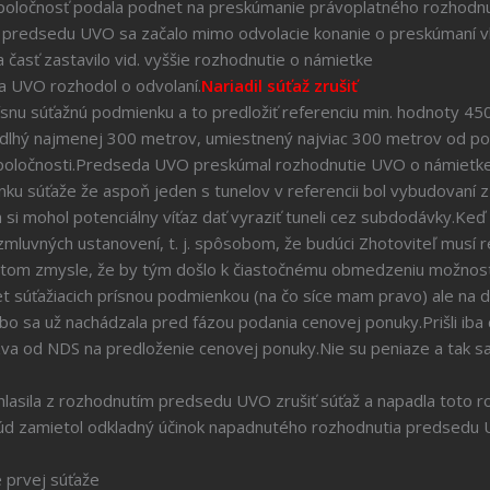
dnet na preskúmanie právoplatného rozhodnutia 
predsedu UVO sa začalo mimo odvolacie konanie o preskúmaní v
 časť zastavilo vid. vyššie rozhodnutie o námietke
 UVO rozhodol o odvolaní.
Nariadil súťaž zrušiť
snu súťažnú podmienku a to predložiť referenciu min. hodnoty 450 
lhý najmenej 300 metrov, umiestnený najviac 300 metrov od portá
e spoločnosti.Predseda UVO preskúmal rozhodnutie UVO o námietke 
nku súťaže že aspoň jeden s tunelov v referencii bol vybudovaní z
si mohol potenciálny víťaz dať vyraziť tuneli cez subdodávky.Ke
luvných ustanovení, t. j. spôsobom, že budúci Zhotoviteľ musí re
 tom zmysle, že by tým došlo k čiastočnému obmedzeniu možnost
súťažiacich prísnou podmienkou (na čo síce mam pravo) ale na d
bo sa už nachádzala pred fázou podania cenovej ponuky.Prišli iba 
va od NDS na predloženie cenovej ponuky.Nie su peniaze a tak sa 
predsedu UVO zrušiť súťaž a napadla toto rozhodn
činok napadnutého rozhodnutia predsedu UVO,ministe
e prvej súťaže