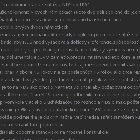
cia k súťaži z NDS do UVO
ámietkach (tieto dve boli spojené do jedného celku)
stanovisko od hlavného banského úradu
dol o prvých dvoch námietkach
možnila záujemcom nahradiť doklady o splnení podmienok súťaže
adal aby NDS hneď vyžadovala doklady (referencie,spôsobilosť at
 v rámci ktorej sa predkladajú spravidla iba doklady vyžadované n
ej dokumentácie (UVO zamietlo,predsa musím vedieť o čom je súťa
ci žiadal bez obmedzenia metrov teda aj menší,neodôvodnil však p
li prax v obore 15 rokov nie za posledných 15 rokov ako chce ND
že žiadaní stavbyvedúci pre tunel ma mať preukázané že bol sta
je to na NDS ako dlho) 5.Namietajuci chcel aby požadovaní odbor
en s dĺžkou min. 2km.NDS požaduje odborníka na vetranie so stavb
 v prvom kole viac ako 5 uchádzačov (to rozhodla NDS o max. počt
bavenie (55%) a environmentálne kritérium (5%) a práve v strojno
odol že podmienka je diskriminačná veď predsa asfalt si môžem 
DS ma odstrániť tuto podmienku.
 stanovisko na mostné konštrukcie
učil svoje stanovisko