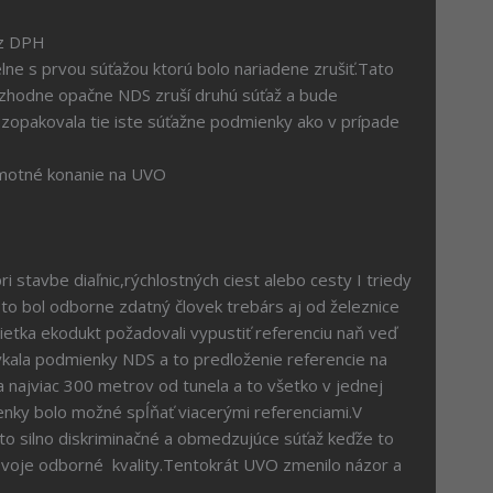
ez DPH
elne s prvou súťažou ktorú bolo nariadene zrušiť.Tato
ozhodne opačne NDS zruší druhú súťaž a bude
S zopakovala tie iste súťažne podmienky ako v prípade
amotné konanie na UVO
i stavbe diaľnic,rýchlostných ciest alebo cesty I triedy
to bol odborne zdatný človek trebárs aj od železnice
ietka ekodukt požadovali vypustiť referenciu naň veď
ýkala podmienky NDS a to predloženie referencie na
 a najviac 300 metrov od tunela a to všetko v jednej
enky bolo možné spĺňať viacerými referenciami.V
to silno diskriminačné a obmedzujúce súťaž keďže to
 svoje odborné kvality.Tentokrát UVO zmenilo názor a