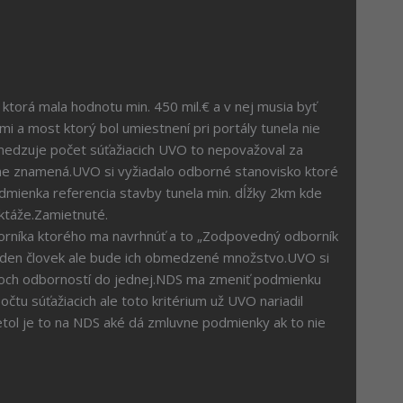
ktorá mala hodnotu min. 450 mil.€ a v nej musia byť
i a most ktorý bol umiestnení pri portály tunela nie
bmedzuje počet súťažiacich UVO to nepovažoval za
étne znamená.UVO si vyžiadalo odborné stanovisko ktoré
dmienka referencia stavby tunela min. dĺžky 2km kde
ektáže.Zamietnuté.
dborníka ktorého ma navrhnúť a to „Zodpovedný odborník
 jeden človek ale bude ich obmedzené množstvo.UVO si
dvoch odborností do jednej.NDS ma zmeniť podmienku
čtu súťažiacich ale toto kritérium už UVO nariadil
tol je to na NDS aké dá zmluvne podmienky ak to nie