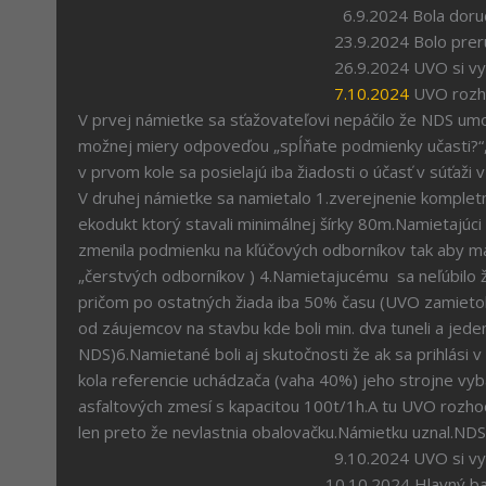
6.9.2024 Bola doručená dokumentá
23.9.2024 Bolo prerušené konanie v dvoch n
26.9.2024 UVO si vyžiadalo odborné 
7.10.2024
UVO rozho
V prvej námietke sa sťažovateľovi nepáčilo že NDS u
možnej miery odpoveďou „spĺňate podmienky učasti?“,ži
v prvom kole sa posielajú iba žiadosti o účasť v súťaži
V druhej námietke sa namietalo 1.zverejnenie kompletn
ekodukt ktorý stavali minimálnej šírky 80m.Namietajú
zmenila podmienku na kľúčových odborníkov tak aby ma
„čerstvých odborníkov ) 4.Namietajucému sa neľúbilo 
pričom po ostatných žiada iba 50% času (UVO zamietol 
od záujemcov na stavbu kde boli min. dva tuneli a jed
NDS)6.Namietané boli aj skutočnosti že ak sa prihlási
kola referencie uchádzača (vaha 40%) jeho strojne vy
asfaltových zmesí s kapacitou 100t/1h.A tu UVO rozh
len preto že nevlastnia obalovačku.Námietku uznal.N
9.10.2024 UVO si vyžiadalo odborné
10.10.2024 Hlavný banský úrad dor