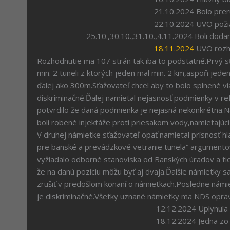
21.10.2024 Bolo prerušené konanie k
22.10.2024 UVO požiadala o stano
25.10.,30.10.,31.10.,4.11.2024 Boli dodané 
18.11.2024
UVO rozho
Rozhodnutie ma 107 strán tak iba to podstatné.Prvý sťa
min. 2 tuneli z ktorých jeden mal min. 2 km,aspoň jede
ďalej ako 300m.Sťažovateľ chcel aby to bolo splnené v
diskriminačné.Ďalej namietal nejasnosť podmienky v re
potvrdilo že daná podmienka je nejasná nekonkrétna.N
boli robené injektáže proti priesakom vody,namietajúc
V druhej námietke sťažovateľ opäť namietal prísnosť h
pre banské a prevádzkové vetranie tunela“ argumentov
vyžiadalo odborné stanoviska od Banských úradov a ti
že na danú pozíciu môžu byť aj dvaja.Ďalšie námietky sa
zrušiť v predošlom konaní o námietkach.Posledne námi
je diskriminačné.Všetky uznané námietky ma NDS oprav
12.12.2024 Uplynula lehota na podáv
18.12.2024 Jedna zo spoločnosti poda