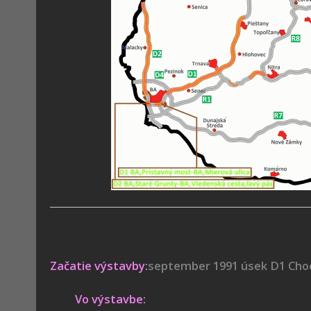
Začatie výstavby:
september 1991 úsek D1 Choc
Vo výstavbe: