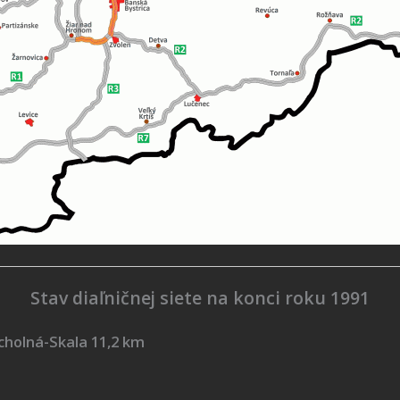
Stav diaľničnej siete na konci roku 1991
holná-Skala 11,2 km