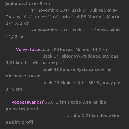
Jablonov,1 úsek 9 km
11 novembra 2011 úsek D1 Dubná Skala-
Turany 16,41 km
R3 Martin 1-Martin
+ súčasť stavby úsek
2–1,652 km
24 novembra 2011 úsek D1 Fričovce-Svinia
11,22 km
Vo výstavbe:
úsek R4 Košice-Milhosť 14,2 km
úsek D1 Jablonov-Studenec,ľavý pás
5,21 km
-dostavba na plný profil
úsek R1 Banská Bystrica,severný
obchvat 5,14 km
úsek D3 Skalité-št.hr. SR/PL,pravý pás
3,18 km
Rozostavanosť:
66,012 km z toho 3,18 km iba
polovičný profil
z toho 5,21 km dostavba
na plný profil