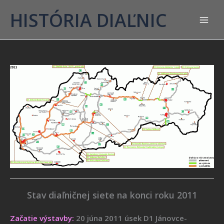
HISTÓRIA DIAĽNIC
Stav diaľničnej siete na konci roku 2011
Začatie výstavby:
20 júna 2011 úsek D1 Jánovce-