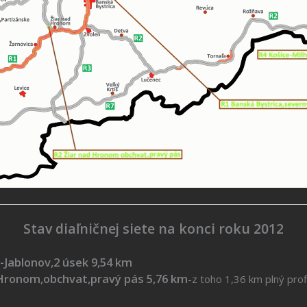
Stav diaľničnej siete na konci roku 2012
-Jablonov,2 úsek 9,54 km
om,obchvat,pravý pás 5,76 km
-z toho 1,36 km plný prof