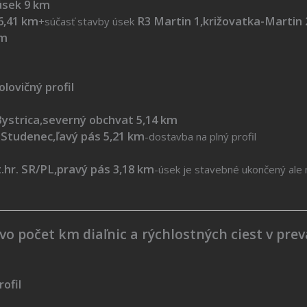
úsek 9 km
41 km
R3 Martin 1,križovatka-Martin 
+súčasť stavby úsek
m
olovičný profil
Bystrica,severný obchvat 5,14 km
denec,ľavý pás 5,21 km
-dostavba na plný profil
R/PL,pravý pás 3,18 km
-úsek je stavebné ukončený ale
vo počet km diaľnic a rýchlostných ciest v pre
ofil