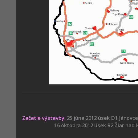
Začatie výstavby:
25 júna 2012 úsek D1 Jánovce
16 oktobra 2012 úsek R2 Žiar nad Hron