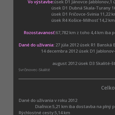
Vo výstavbe:
úsek D1 Jánovce-Jabblonov,1 
úsek D1 Dubná Skala-Turany 16,
úsek D1 Fričovce-Svinia 11,22 k
úsek R4 Košice-Milhosť 14,2 km
Rozostavanosť:
67,782 km z toho 4,4 km iba p
Dané do užívania:
27 júla 2012 úsek R1 Banská 
14 decembra 2012 úsek D1 Jablonov-Stu
august 2012 úsek D3 Skalité-št.hr. S
Svrčinovec-Skalité
Celko
Dané do užívania v roku 2012
Diaľnice:5,21 km iba dostavba na plný pr
Rýchlostné cesty:5,14 km