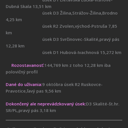
Dubná Skala 13,51 km
úsek D3 Žilina,Strážov-Žilina,Brodno
4,25 km
úsek R2 Zvolen,východ-Pstruša 7,85
km
úsek D3 Svrčinovec-Skalité,pravý pás
12,28 km
úsek D1 Hubová-Ivachnová 15,272 km
Rozostavanosť:
144,769 km z toho 12,28 km iba
polovičný profil
Dané do užívania:
9 októbra úsek R2 Ruskovce-
Pravotice,ľavý pas 9,56 km
Dokončený ale neprevádzkovaný úsek:
D3 Skalité-št.hr.
SR/PL,pravý pás 3,18 km