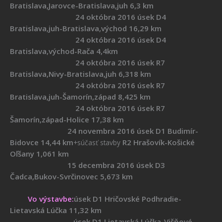
Bratislava,Jarovce-Bratislava,juh 6,3 km
24 októbra 2016 úsek D4
Bratislava,juh-Bratislava,východ 16,29 km
24 októbra 2016 úsek D4
Bratislava,východ-Rača 4,4km
24 októbra 2016 úsek R7
Bratislava,Nivy-Bratislava,juh 6,318 km
24 októbra 2016 úsek R7
Bratislava,juh-Šamorín,západ 8,425 km
24 októbra 2016 úsek R7
Šamorín,západ-Holice 17,38 km
24 novembra 2016 úsek D1 Budimír-
Bidovce 14,44 km
R2 Hrašovík-Košické
+súčasť stavby
Oľšany 1,061 km
15 decembra 2016 úsek D3
Čadca,Bukov-Svrčinovec 5,673 km
Vo výstavbe:
úsek D1 Hričovské Podhradie-
Lietavská Lúčka 11,32 km
úsek D1 Lietavská Lúčka-Višňové-