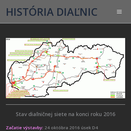
HISTÓRIA DIAĽNIC
Stav diaľničnej siete na konci roku 2016
Začatie výstavby:
24 októbra 2016 úsek D4